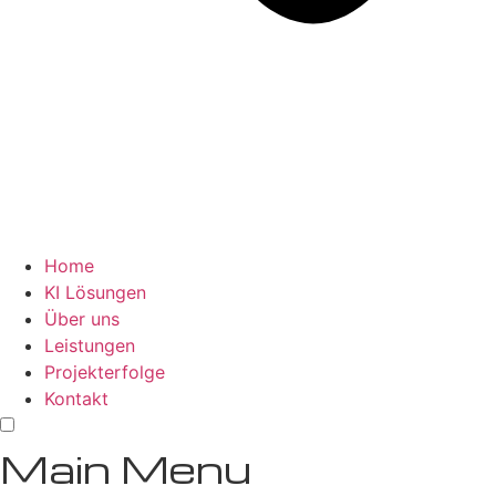
Home
KI Lösungen
Über uns
Leistungen
Projekterfolge
Kontakt
M
a
i
n
M
e
n
u